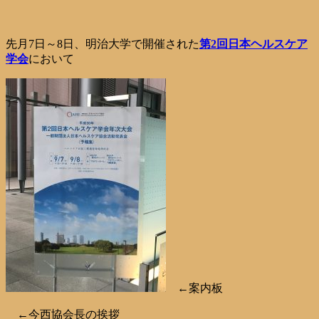
先月7日～8日、明治大学で開催された
第2回日本ヘルスケア
学会
において
←案内板
←今西協会長の挨拶