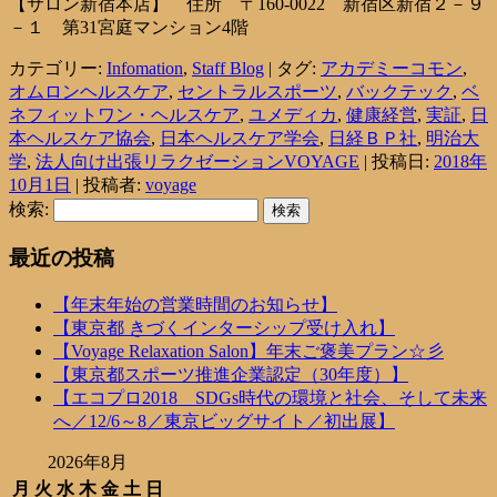
【サロン新宿本店】 住所 〒160-0022 新宿区新宿２－９
－１ 第31宮庭マンション4階
カテゴリー:
Infomation
,
Staff Blog
| タグ:
アカデミーコモン
,
オムロンヘルスケア
,
セントラルスポーツ
,
バックテック
,
ベ
ネフィットワン・ヘルスケア
,
ユメディカ
,
健康経営
,
実証
,
日
本ヘルスケア協会
,
日本ヘルスケア学会
,
日経ＢＰ社
,
明治大
学
,
法人向け出張リラクゼーションVOYAGE
| 投稿日:
2018年
10月1日
|
投稿者:
voyage
検索:
最近の投稿
【年末年始の営業時間のお知らせ】
【東京都 きづくインターシップ受け入れ】
【Voyage Relaxation Salon】年末ご褒美プラン☆彡
【東京都スポーツ推進企業認定（30年度）】
【エコプロ2018 SDGs時代の環境と社会、そして未来
へ／12/6～8／東京ビッグサイト／初出展】
2026年8月
月
火
水
木
金
土
日