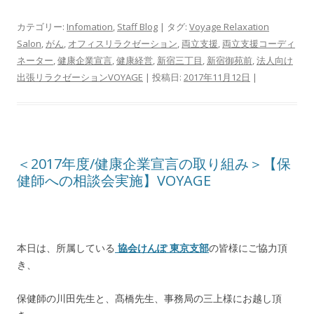
カテゴリー:
Infomation
,
Staff Blog
| タグ:
Voyage Relaxation
Salon
,
がん
,
オフィスリラクゼーション
,
両立支援
,
両立支援コーディ
ネーター
,
健康企業宣言
,
健康経営
,
新宿三丁目
,
新宿御苑前
,
法人向け
出張リラクゼーションVOYAGE
| 投稿日:
2017年11月12日
|
＜2017年度/健康企業宣言の取り組み＞【保
健師への相談会実施】VOYAGE
本日は、所属している
協会けんぽ 東京支部
の皆様にご協力頂
き、
保健師の川田先生と、髙橋先生、事務局の三上様にお越し頂