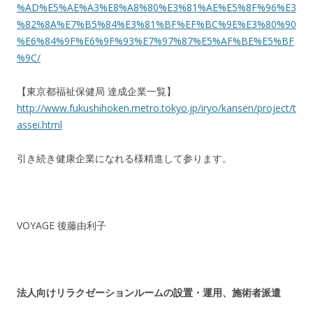
%AD%E5%AE%A3%E8%A8%80%E3%81%AE%E5%8F%96%E3
%82%8A%E7%B5%84%E3%81%BF%EF%BC%9E%E3%80%90
%E6%84%9F%E6%9F%93%E7%97%87%E5%AF%BE%E5%BF
%9C/
【東京都福祉保健局 達成企業一覧】
http://www.fukushihoken.metro.tokyo.jp/iryo/kansen/project/t
assei.html
引き続き健康企業になれる様精進して参ります。
VOYAGE 後藤由利子
法人向けリラクゼーションルームの設置・運用、施術者派遣