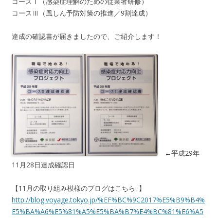
コースⅠ（感染症理解のための従業者研修）
コースⅢ（風しん予防対策の推進／9割達成）
達成の確認書が届きましたので、ご紹介します！
←平成29年
11月28日達成確認日
【11月の取り組み模様のブログはこちら↓】
http://blog.voyage.tokyo.jp/%EF%BC%9C2017%E5%B9%B4%
E5%BA%A6%E5%81%A5%E5%BA%B7%E4%BC%81%E6%A5