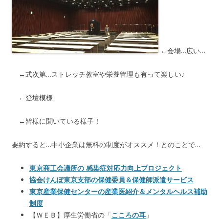
←会場…広い…
←式次第…ストレッチ教室や栄養管理も有って楽しい♪
←登壇模様
←皆様に聞いている様子！
要約すると…中小企業は無料の制度がオススメ！とのことで…
東京商工会議所の 感染症対応力向上プロジェクト
協会けんぽ東京支部の保健委員＆保健師派遣サービス
東京産業保健センターの産業医紹介＆メンタルヘルス補助
制度
【ＷＥＢ】厚生労働省の「
こころの耳
」