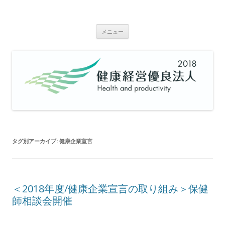
Voyage Infomation
株式会社Voyage 最新情報
コ
メニュー
ン
テ
ン
ツ
へ
移
動
タグ別アーカイブ:
健康企業宣言
＜2018年度/健康企業宣言の取り組み＞保健
師相談会開催