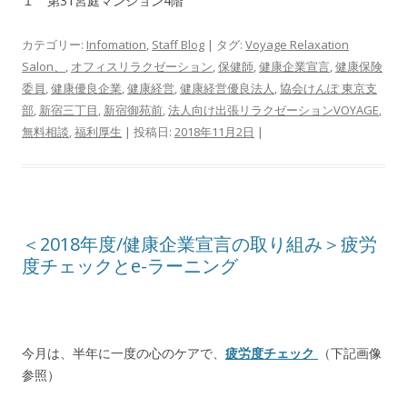
１ 第31宮庭マンション4階
カテゴリー:
Infomation
,
Staff Blog
| タグ:
Voyage Relaxation
Salon、
,
オフィスリラクゼーション
,
保健師
,
健康企業宣言
,
健康保険
委員
,
健康優良企業
,
健康経営
,
健康経営優良法人
,
協会けんぽ 東京支
部
,
新宿三丁目
,
新宿御苑前
,
法人向け出張リラクゼーションVOYAGE
,
無料相談
,
福利厚生
| 投稿日:
2018年11月2日
|
＜2018年度/健康企業宣言の取り組み＞疲労
度チェックとe-ラーニング
今月は、半年に一度の心のケアで、
疲労度チェック
（下記画像
参照）