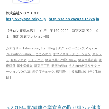
株式会社ＶＯＹＡＧＥ
http://voyage.tokyo.jp
http://salon.voyage.tokyo.jp
【サロン新宿本店】 住所 〒160-0022 新宿区新宿２－９－
１ 第31宮庭マンション4階
カテゴリー:
Infomation
,
Staff Blog
| タグ:
e-ラーニング
,
Voyage
Relaxation Salon、
,
こころの耳
,
オフィスリラクゼーション
,
ストレ
ス
,
セルフケア
,
ラインケア
,
健康企業への取り組み
,
健康企業宣言
,
健
康経営
,
厚生労働省
,
新宿三丁目
,
新宿御苑前
,
法人向け出張リラクゼ
ーションVOYAGE
,
疲労度チェック
,
福利厚生
| 投稿日:
2018年9月30
日
|
＜2018年度/健康企業宣言の取り組み＞健康