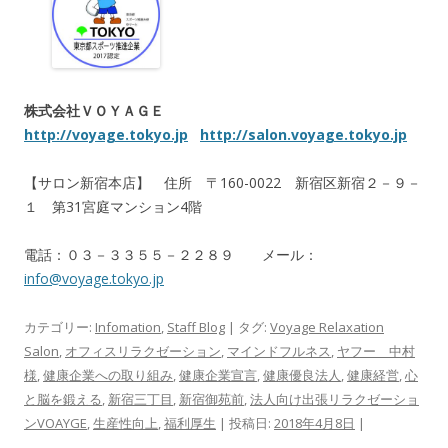
株式会社ＶＯＹＡＧＥ
http://voyage.tokyo.jp
http://salon.voyage.tokyo.jp
【サロン新宿本店】 住所 〒160-0022 新宿区新宿２－９－
１ 第31宮庭マンション4階
電話：０３－３３５５－２２８９ メール：
info@voyage.tokyo.jp
カテゴリー:
Infomation
,
Staff Blog
| タグ:
Voyage Relaxation
Salon
,
オフィスリラクゼーション
,
マインドフルネス
,
ヤフー 中村
様
,
健康企業への取り組み
,
健康企業宣言
,
健康優良法人
,
健康経営
,
心
と脳を鍛える
,
新宿三丁目
,
新宿御苑前
,
法人向け出張リラクゼーショ
ンVOAYGE
,
生産性向上
,
福利厚生
| 投稿日:
2018年4月8日
|