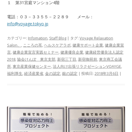
１ 第31宮庭マンション4階
電話：０３－３３５５－２２８９ メール：
info@voyage.tokyo.jp
カテゴリー:
Infomation
,
Staff Blog
| タグ:
Voyage Relaxation
Salon、
,
こころの耳
,
ヘルスケアラボ
,
健康サポート企業
,
健康企業宣
言
,
健康企業宣言実践セミナー
,
健康優良企業
,
健康経営優良法人認定
2018
,
協会けんぽ 東京支部
,
新宿三丁目
,
新宿御苑前
,
東京商工会議
所
,
東京産業保健センター
,
法人向け出張リラクゼーションVOAYGE
,
福利厚生
,
経済産業省
,
金の認定
,
銀の認定
| 投稿日:
2018年3月6日
|