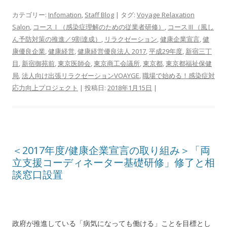
カテゴリー:
Infomation
,
Staff Blog
| タグ:
Voyage Relaxation
Salon
,
コースⅠ（感染症理解のための従業者研修）
,
コースⅢ（風し
ん予防対策の推進／9割達成）
,
リラクゼーション
,
健康企業宣言
,
健
康優良企業
,
健康経営
,
健康経営優良法人 2017
,
平成29年度
,
新宿三丁
目
,
新宿御苑前
,
東京医師会
,
東京商工会議所
,
東京都
,
東京都福祉保健
局
,
法人向け出張リラクゼーションVOAYGE
,
職場で始める！感染症対
応力向上プロジェクト
| 投稿日:
2018年1月15日
|
＜2017年度/健康企業宣言の取り組み＞「両
立支援コーディネーター基礎研修」修了と相
談窓口設置
政府が推進している「病気になっても働ける」ことを目標とし