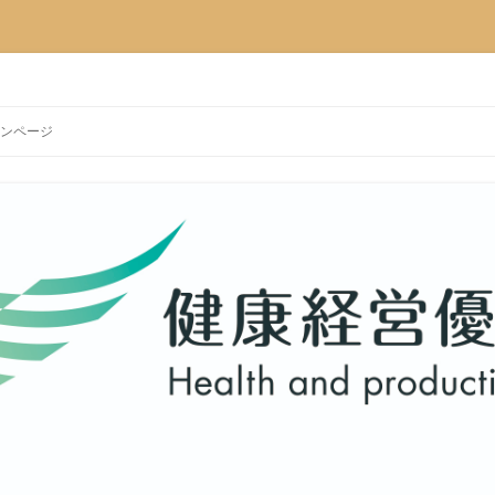
コ
ン
ンページ
テ
ン
ツ
へ
移
動