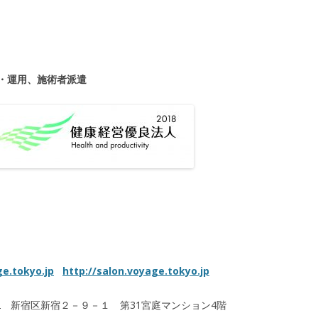
置・運用、施術者派遣
ge.tokyo.jp
http://salon.voyage.tokyo.jp
22 新宿区新宿２－９－１ 第31宮庭マンション4階