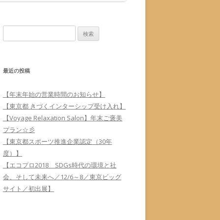
検
索
:
最近の投稿
【年末年始の営業時間のお知らせ】
【東京都 きづくインターシップ受け入れ】
【Voyage Relaxation Salon】年末ご褒美
プラン☆彡
【東京都スポーツ推進企業認定（30年
度）】
【エコプロ2018 SDGs時代の環境と社
会、そして未来へ／12/6～8／東京ビッグ
サイト／初出展】