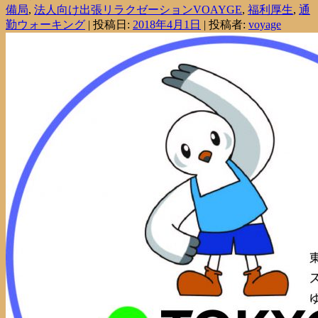
備局
,
法人向け出張リラクゼーションVOAYGE
,
福利厚生
,
通
勤ウォーキング
| 投稿日:
2018年4月1日
|
投稿者:
voyage