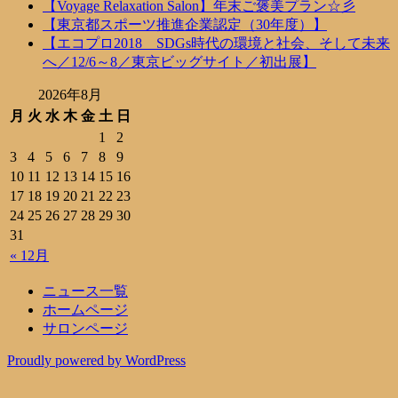
【Voyage Relaxation Salon】年末ご褒美プラン☆彡
【東京都スポーツ推進企業認定（30年度）】
【エコプロ2018 SDGs時代の環境と社会、そして未来
へ／12/6～8／東京ビッグサイト／初出展】
2026年8月
月
火
水
木
金
土
日
1
2
3
4
5
6
7
8
9
10
11
12
13
14
15
16
17
18
19
20
21
22
23
24
25
26
27
28
29
30
31
« 12月
ニュース一覧
ホームページ
サロンページ
Proudly powered by WordPress