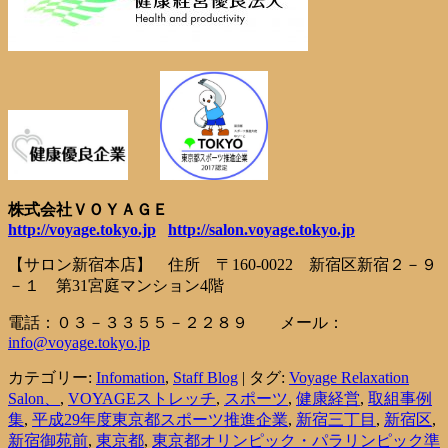
株式会社ＶＯＹＡＧＥ
http://voyage.tokyo.jp
http://salon.voyage.tokyo.jp
【サロン新宿本店】 住所 〒160-0022 新宿区新宿２－９
－１ 第31宮庭マンション4階
電話：０３－３３５５－２２８９ メール：
info@voyage.tokyo.jp
カテゴリー:
Infomation
,
Staff Blog
| タグ:
Voyage Relaxation
Salon、
,
VOYAGEストレッチ
,
スポーツ
,
健康経営
,
取組事例
集
,
平成29年度東京都スポーツ推進企業
,
新宿三丁目
,
新宿区
,
新宿御苑前
,
東京都
,
東京都オリンピック・パラリンピック準