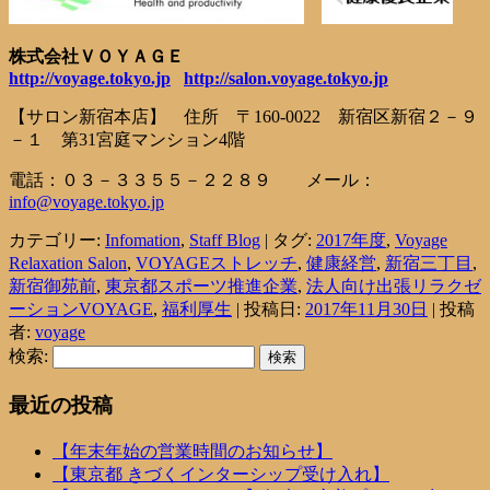
株式会社ＶＯＹＡＧＥ
http://voyage.tokyo.jp
http://salon.voyage.tokyo.jp
【サロン新宿本店】 住所 〒160-0022 新宿区新宿２－９
－１ 第31宮庭マンション4階
電話：０３－３３５５－２２８９ メール：
info@voyage.tokyo.jp
カテゴリー:
Infomation
,
Staff Blog
| タグ:
2017年度
,
Voyage
Relaxation Salon
,
VOYAGEストレッチ
,
健康経営
,
新宿三丁目
,
新宿御苑前
,
東京都スポーツ推進企業
,
法人向け出張リラクゼ
ーションVOYAGE
,
福利厚生
| 投稿日:
2017年11月30日
|
投稿
者:
voyage
検索:
最近の投稿
【年末年始の営業時間のお知らせ】
【東京都 きづくインターシップ受け入れ】